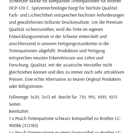
Schweizer Marke für kompatible Tintenpatronen für Brother
DCP-120 C. Spitzentechnologie bürgt für höchste Qualität.
Farb- und Lichtechtheit entsprechen höchsten Anforderungen
und gewährleisten brillante Druckresultate. Um die Premium
Qualität sicherzustellen, wird die Tinte im eigenen
Entwicklungszentrum in der Schweiz entwickelt und
anschliessend in unseren Fertigungsstandorten in die
Tintenpatronen abgefüllt. Produktion und Fertigung
entsprechen neusten Erkenntnissen aus Lehre und
Forschung. Qualität, mit der asiatische Hersteller nicht
gleichziehen können und dies zu immer noch sehr attraktiven
Preisen. Eine echte Alternative zu teuren Original Produkten
oder Billigsttinten.
Füllmenge: 1x20, 3x13 ml. Reicht für: 710, 995, 1095, 1075
Seiten.
Beinhaltet:
1 x Peach Tintenpatrone schwarz kompatibel zu Brother LC-
900bk (312185)
1 x Peach Tintenpatrone magenta kompatibel zu Brother LC-