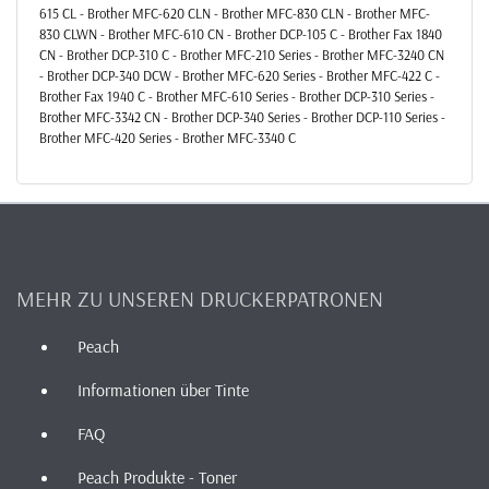
615 CL - Brother MFC-620 CLN - Brother MFC-830 CLN - Brother MFC-
830 CLWN - Brother MFC-610 CN - Brother DCP-105 C - Brother Fax 1840
CN - Brother DCP-310 C - Brother MFC-210 Series - Brother MFC-3240 CN
- Brother DCP-340 DCW - Brother MFC-620 Series - Brother MFC-422 C -
Brother Fax 1940 C - Brother MFC-610 Series - Brother DCP-310 Series -
Brother MFC-3342 CN - Brother DCP-340 Series - Brother DCP-110 Series -
Brother MFC-420 Series - Brother MFC-3340 C
MEHR ZU UNSEREN DRUCKERPATRONEN
Peach
Informationen über Tinte
FAQ
Peach Produkte - Toner