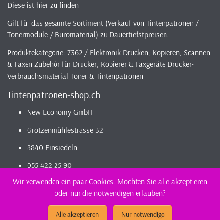
Diese ist hier zu finden
Gilt für das gesamte Sortiment (Verkauf von Tintenpatronen /
Tonermodule / Büromaterial) zu Dauertiefstpreisen.
Produktekategorie: 7362 / Elektronik Drucken, Kopieren, Scannen
& Faxen Zubehör für Drucker, Kopierer & Faxgeräte Drucker-
Verbrauchsmaterial Toner & Tintenpatronen
Tintenpatronen-shop.ch
New Economy GmbH
Grotzenmühlestrasse 32
8840 Einsiedeln
055 422 25 90
Wir verwenden ein paar Cookies. Möchten Sie alle akzeptieren
oder nur die notwendigen erlauben?
2026 - Infos / Index
Tintenpatronen-Shop
Sortiment - günstig und
kompatibel bestellen / kaufen || günstig Tintenpatronen
Alle akzeptieren
Nur notwendige