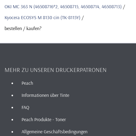
OKI MC 363 N (46508716*2, 46508715, 46508714, 46508713)
/
Kyocera ECOSYS M 8130 cin (TK-8115Y)
/
bestellen / kaufen?
MEHR ZU UNSEREN DRUCKERPATRONEN
Peach
Informationen über Tinte
FAQ
Peach Produkte - Toner
Allgemeine Geschäftsbedingungen