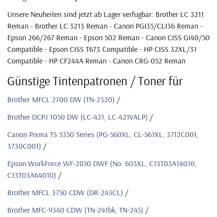
Unsere Neuheiten sind jetzt ab Lager verfügbar: Brother LC 3211
Reman - Brother LC 3213 Reman - Canon PGI35/CLI36 Reman -
Epson 266/267 Reman - Epson 502 Reman - Canon CISS GI40/50
Compatible - Epson CISS T673 Compatible - HP CISS 32XL/31
Compatible - HP CF244A Reman - Canon CRG-052 Reman
Günstige Tintenpatronen / Toner für
Brother MFCL 2700 DW (TN-2320)
/
Brother DCPJ 1050 DW (LC-421, LC-421VALP)
/
Canon Pixma TS 5350 Series (PG-560XL, CL-561XL, 3712C001,
3730C001)
/
Epson WorkForce WF-2850 DWF (No. 603XL, C13T03A14010,
C13T03A64010)
/
Brother MFCL 3750 CDW (DR-243CL)
/
Brother MFC-9340 CDW (TN-241bk, TN-245)
/