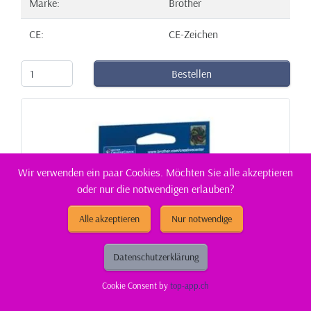
Marke:
Brother
CE:
CE-Zeichen
Bestellen
Wir verwenden ein paar Cookies. Möchten Sie alle akzeptieren
oder nur die notwendigen erlauben?
Alle akzeptieren
Nur notwendige
Datenschutzerklärung
Cookie Consent by
top-app.ch