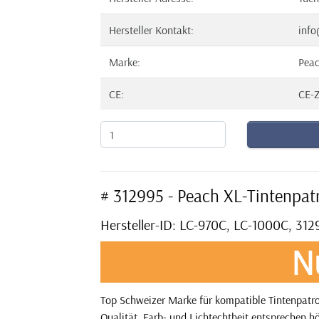
Hersteller Kontakt:
info
Marke:
Pea
CE:
CE-Z
# 312995 - Peach XL-Tintenpat
Hersteller-ID: LC-970C, LC-1000C, 312
N
Top Schweizer Marke für kompatible Tintenpatro
Qualität. Farb- und Lichtechtheit entsprechen h