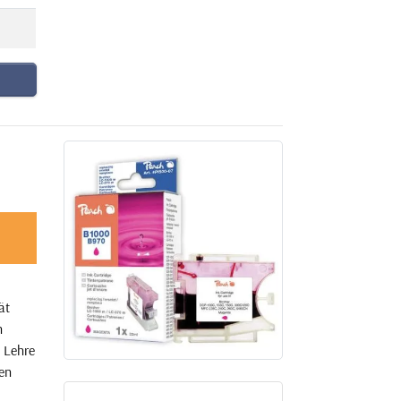
ät
n
 Lehre
ven