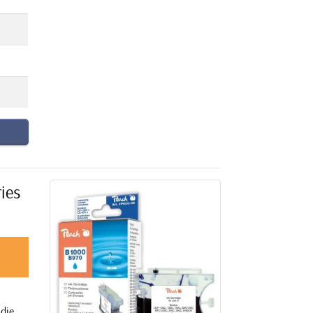
ies
 die