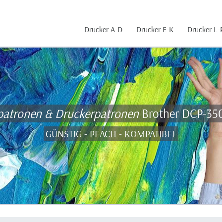
Drucker A-D
Drucker E-K
Drucker L-
patronen & Druckerpatronen
Brother DCP-350
GÜNSTIG - PEACH - KOMPATIBEL