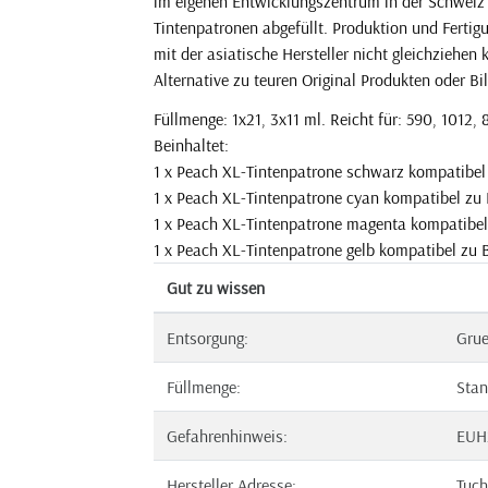
im eigenen Entwicklungszentrum in der Schweiz 
Tintenpatronen abgefüllt. Produktion und Ferti
mit der asiatische Hersteller nicht gleichziehen
Alternative zu teuren Original Produkten oder Bil
Füllmenge: 1x21, 3x11 ml. Reicht für: 590, 1012, 
Beinhaltet:
1 x Peach XL-Tintenpatrone schwarz kompatibe
1 x Peach XL-Tintenpatrone cyan kompatibel zu
1 x Peach XL-Tintenpatrone magenta kompatibe
1 x Peach XL-Tintenpatrone gelb kompatibel zu
Gut zu wissen
Entsorgung:
Gru
Füllmenge:
Stan
Gefahrenhinweis:
EUH
Hersteller Adresse:
Tuch