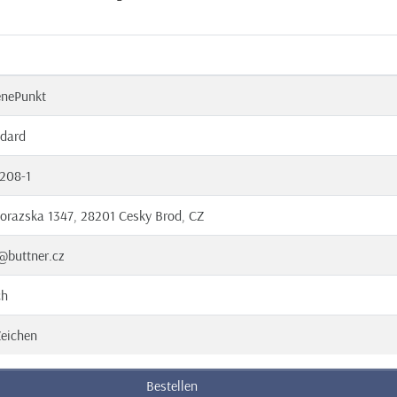
enePunkt
dard
208-1
orazska 1347, 28201 Cesky Brod, CZ
@buttner.cz
ch
eichen
Bestellen