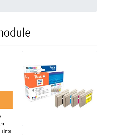
module
e
hen
 Tinte