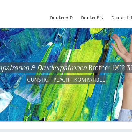
Drucker A-D
Drucker E-K
Drucker L-
enpatronen & Druckerpatronen
Brother DCP-3
GÜNSTIG - PEACH - KOMPATIBEL