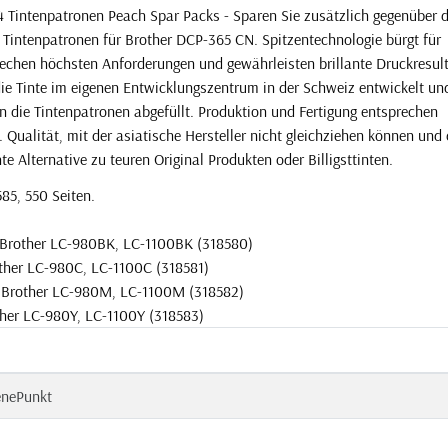
4 Tintenpatronen Peach Spar Packs - Sparen Sie zusätzlich gegenüber 
 Tintenpatronen für Brother DCP-365 CN. Spitzentechnologie bürgt für
rechen höchsten Anforderungen und gewährleisten brillante Druckresult
die Tinte im eigenen Entwicklungszentrum in der Schweiz entwickelt un
n die Tintenpatronen abgefüllt. Produktion und Fertigung entsprechen
Qualität, mit der asiatische Hersteller nicht gleichziehen können und 
e Alternative zu teuren Original Produkten oder Billigsttinten.
585, 550 Seiten.
u Brother LC-980BK, LC-1100BK (318580)
other LC-980C, LC-1100C (318581)
u Brother LC-980M, LC-1100M (318582)
ther LC-980Y, LC-1100Y (318583)
enePunkt