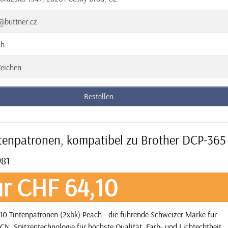
@buttner.cz
ch
eichen
Bestellen
ntenpatronen, kompatibel zu Brother DCP-36
981
r CHF 64,10
10 Tintenpatronen (2xbk) Peach - die führende Schweizer Marke für
N. Spitzentechnologie für höchste Qualität. Farb- und Lichtechtheit