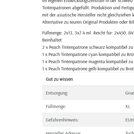
im eigenen Entwicklungszentrum in der Schweiz 
Tintenpatronen abgefüllt. Produktion und Ferti
mit der asiatische Hersteller nicht gleichziehen
Alternative zu teuren Original Produkten oder Bil
Füllmenge: 2x13, 3x7.4 ml. Reicht für: 2x450, 845
Beinhaltet:
2 x Peach Tintenpatrone schwarz kompatibel z
1 x Peach Tintenpatrone cyan kompatibel zu Br
1 x Peach Tintenpatrone magenta kompatibel z
1 x Peach Tintenpatrone gelb kompatibel zu Bro
Gut zu wissen
Entsorgung:
Gru
Füllmenge:
XL
Gefahrenhinweis:
EUH
Hersteller Adresse:
Tuch