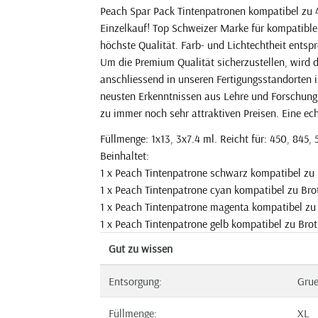
Peach Spar Pack Tintenpatronen kompatibel zu 
Einzelkauf! Top Schweizer Marke für kompatible
höchste Qualität. Farb- und Lichtechtheit entsp
Um die Premium Qualität sicherzustellen, wird 
anschliessend in unseren Fertigungsstandorten i
neusten Erkenntnissen aus Lehre und Forschung. 
zu immer noch sehr attraktiven Preisen. Eine echt
Füllmenge: 1x13, 3x7.4 ml. Reicht für: 450, 845, 
Beinhaltet:
1 x Peach Tintenpatrone schwarz kompatibel z
1 x Peach Tintenpatrone cyan kompatibel zu Br
1 x Peach Tintenpatrone magenta kompatibel z
1 x Peach Tintenpatrone gelb kompatibel zu Bro
Gut zu wissen
Entsorgung:
Gru
Füllmenge:
XL