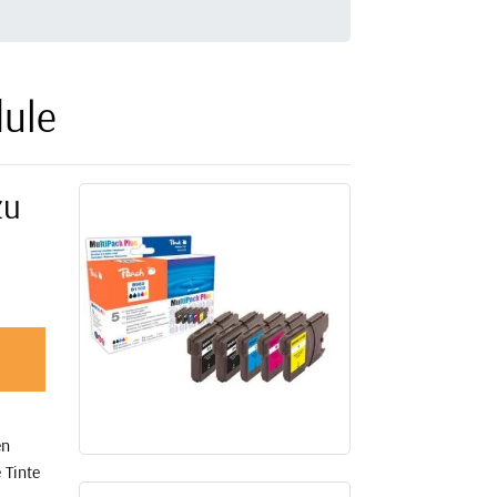
ule
zu
en
 Tinte