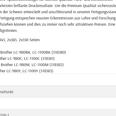
eisten brillante Druckresultate. Um die Premium Qualität sicherzuste
in der Schweiz entwickelt und anschliessend in unseren Fertigungsstan
 Fertigung entsprechen neusten Erkenntnissen aus Lehre und Forschung
eichziehen können und dies zu immer noch sehr attraktiven Preisen. Eine
ligsttinten.
845, 2x585, 2x550 Seiten.
u Brother LC-980BK, LC-1100BK (318580)
other LC-980C, LC-1100C (318581)
u Brother LC-980M, LC-1100M (318582)
ther LC-980Y, LC-1100Y (318583)
enePunkt
208-1