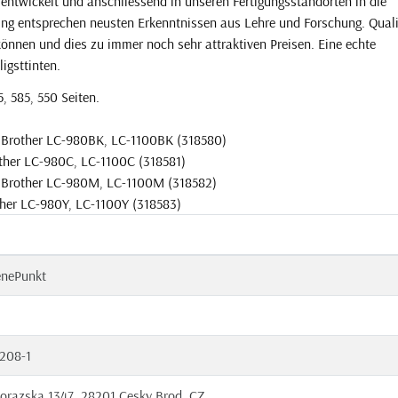
entwickelt und anschliessend in unseren Fertigungsstandorten in die
gung entsprechen neusten Erkenntnissen aus Lehre und Forschung. Quali
 können und dies zu immer noch sehr attraktiven Preisen. Eine echte
ligsttinten.
, 585, 550 Seiten.
u Brother LC-980BK, LC-1100BK (318580)
other LC-980C, LC-1100C (318581)
u Brother LC-980M, LC-1100M (318582)
ther LC-980Y, LC-1100Y (318583)
enePunkt
208-1
orazska 1347, 28201 Cesky Brod, CZ