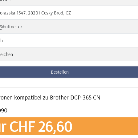
orazska 1347, 28201 Cesky Brod, CZ
@buttner.cz
ch
eichen
Bestellen
tronen kompatibel zu Brother DCP-365 CN
090
r CHF 26,60