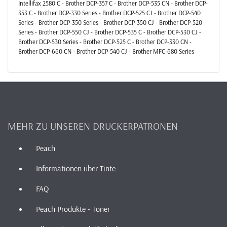
Intellifax 2580 C - Brother DCP-357 C - Brother DCP-535 CN - Brother DCP-
353 C - Brother DCP-330 Series - Brother DCP-525 CJ - Brother DCP-540
Series - Brother DCP-350 Series - Brother DCP-350 CJ - Brother DCP-520
Series - Brother DCP-550 CJ - Brother DCP-535 C - Brother DCP-530 CJ -
Brother DCP-530 Series - Brother DCP-525 C - Brother DCP-330 CN -
Brother DCP-660 CN - Brother DCP-540 CJ - Brother MFC-680 Series
MEHR ZU UNSEREN DRUCKERPATRONEN
Peach
Informationen über Tinte
FAQ
Peach Produkte - Toner