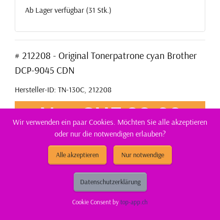
Ab Lager verfügbar (31 Stk.)
# 212208 - Original Tonerpatrone cyan Brother
DCP-9045 CDN
Hersteller-ID: TN-130C, 212208
Nur CHF 88,60
Wir verwenden ein paar Cookies. Möchten Sie alle akzeptieren
oder nur die notwendigen erlauben?
ca. 4 Tage Lieferfrist
Alle akzeptieren
Nur notwendige
Reicht für: 1500 Seiten.
Gut zu wissen
Datenschutzerklärung
Entsorgung:
GruenePunkt
Cookie Consent by
top-app.ch