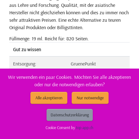
aus Lehre und Forschung. Qualität, mit der asiatische
Hersteller nicht gleichziehen können und dies zu immer noch
sehr attraktiven Preisen. Eine echte Alternative zu teuren
Original Produkten oder Billigsttinten.
Füllmenge: 19 ml. Reicht für: 820 Seiten.
Gut zu wissen
Entsorgung:
GruenePunkt
Wir verwenden ein paar Cookies. Möchten Sie alle akzeptieren
Entsorgungsorganisation:
ElektroG-Zeichen
oder nur die notwendigen erlauben?
Füllmenge:
XL
Alle akzeptieren
Nur notwendige
Gefahrenhinweis:
EUH208-1
Datenschutzerklärung
Hersteller Adresse:
Tuchorazska 1347, 28201
Cesky Brod, CZ
Cookie Consent by
top-app.ch