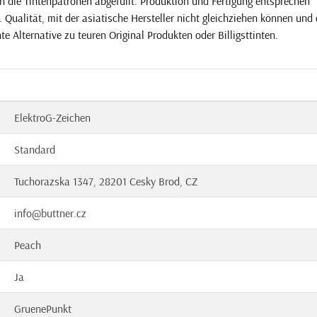
n die Tintenpatronen abgefüllt. Produktion und Fertigung entsprechen
Qualität, mit der asiatische Hersteller nicht gleichziehen können und 
e Alternative zu teuren Original Produkten oder Billigsttinten.
ElektroG-Zeichen
Standard
Tuchorazska 1347, 28201 Cesky Brod, CZ
info@buttner.cz
Peach
Ja
GruenePunkt