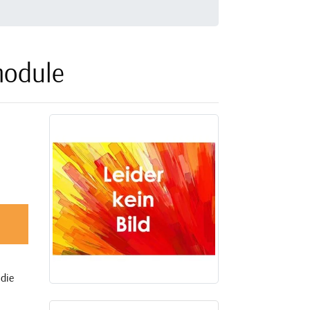
module
 die