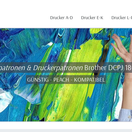
Drucker A-D
Drucker E-K
Drucker L-
patronen & Druckerpatronen
Brother DCPJ 
GÜNSTIG - PEACH - KOMPATIBEL