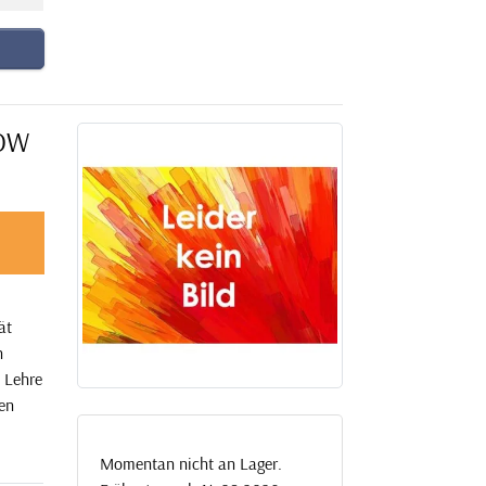
 DW
ät
n
 Lehre
ven
Momentan nicht an Lager.