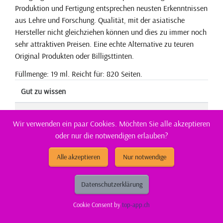
Produktion und Fertigung entsprechen neusten Erkenntnissen
aus Lehre und Forschung. Qualität, mit der asiatische
Hersteller nicht gleichziehen können und dies zu immer noch
sehr attraktiven Preisen. Eine echte Alternative zu teuren
Original Produkten oder Billigsttinten.
Füllmenge: 19 ml. Reicht für: 820 Seiten.
Gut zu wissen
Entsorgung:
GruenePunkt
Wir verwenden ein paar Cookies. Möchten Sie alle akzeptieren
oder nur die notwendigen erlauben?
Entsorgungsorganisation:
ElektroG-Zeichen
Alle akzeptieren
Nur notwendige
Füllmenge:
XL
Gefahrenhinweis:
EUH208-1
Datenschutzerklärung
Hersteller Adresse:
Tuchorazska 1347, 28201
Cookie Consent by
top-app.ch
Cesky Brod, CZ