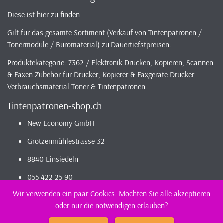
Diese ist hier zu finden
Gilt für das gesamte Sortiment (Verkauf von Tintenpatronen /
Tonermodule / Büromaterial) zu Dauertiefstpreisen.
Produktekategorie: 7362 / Elektronik Drucken, Kopieren, Scannen
& Faxen Zubehör für Drucker, Kopierer & Faxgeräte Drucker-
Verbrauchsmaterial Toner & Tintenpatronen
Tintenpatronen-shop.ch
New Economy GmbH
Grotzenmühlestrasse 32
8840 Einsiedeln
055 422 25 90
Wir verwenden ein paar Cookies. Möchten Sie alle akzeptieren
oder nur die notwendigen erlauben?
2026 - Infos / Index
Tintenpatronen-Shop
Sortiment - günstig und
kompatibel bestellen / kaufen || günstig Tintenpatronen