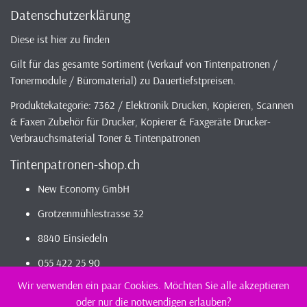
Datenschutzerklärung
Diese ist hier zu finden
Gilt für das gesamte Sortiment (Verkauf von Tintenpatronen /
Tonermodule / Büromaterial) zu Dauertiefstpreisen.
Produktekategorie: 7362 / Elektronik Drucken, Kopieren, Scannen
& Faxen Zubehör für Drucker, Kopierer & Faxgeräte Drucker-
Verbrauchsmaterial Toner & Tintenpatronen
Tintenpatronen-shop.ch
New Economy GmbH
Grotzenmühlestrasse 32
8840 Einsiedeln
055 422 25 90
Wir verwenden ein paar Cookies. Möchten Sie alle akzeptieren
oder nur die notwendigen erlauben?
2026 - Infos / Index
Tintenpatronen-Shop
Sortiment - günstig und