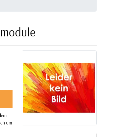
rmodule
 dem
sich um