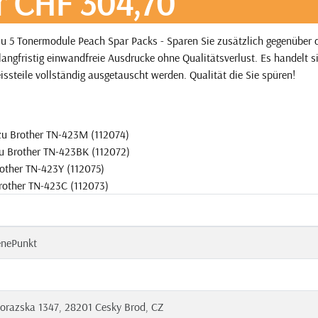
r CHF 304,70
u 5 Tonermodule Peach Spar Packs - Sparen Sie zusätzlich gegenüber
angfristig einwandfreie Ausdrucke ohne Qualitätsverlust. Es handelt 
issteile vollständig ausgetauscht werden. Qualität die Sie spüren!
zu Brother TN-423M (112074)
u Brother TN-423BK (112072)
rother TN-423Y (112075)
rother TN-423C (112073)
enePunkt
orazska 1347, 28201 Cesky Brod, CZ