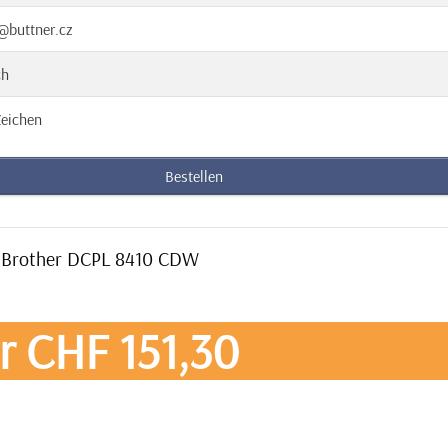
@buttner.cz
ch
eichen
Bestellen
an Brother DCPL 8410 CDW
r CHF 151,30