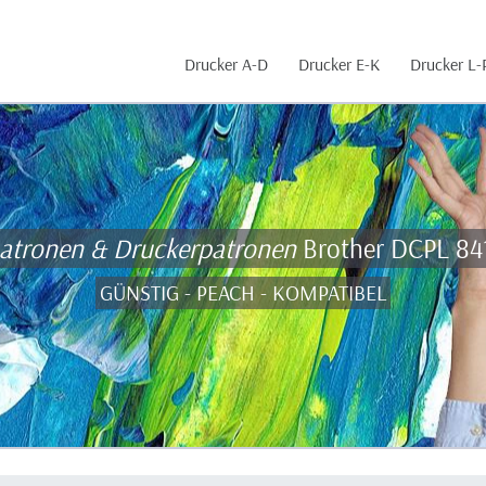
Drucker A-D
Drucker E-K
Drucker L-
patronen & Druckerpatronen
Brother DCPL 8
GÜNSTIG - PEACH - KOMPATIBEL