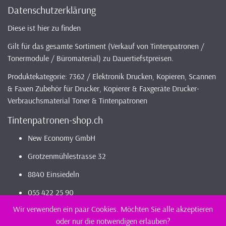
Datenschutzerklärung
Diese ist hier zu finden
Gilt für das gesamte Sortiment (Verkauf von Tintenpatronen /
Tonermodule / Büromaterial) zu Dauertiefstpreisen.
Produktekategorie: 7362 / Elektronik Drucken, Kopieren, Scannen
& Faxen Zubehör für Drucker, Kopierer & Faxgeräte Drucker-
Verbrauchsmaterial Toner & Tintenpatronen
Tintenpatronen-shop.ch
New Economy GmbH
Grotzenmühlestrasse 32
8840 Einsiedeln
055 422 25 90
Wir verwenden ein paar Cookies. Möchten Sie alle akzeptieren
oder nur die notwendigen erlauben?
2026 - Infos / Index
Tintenpatronen-Shop
Sortiment - günstig und