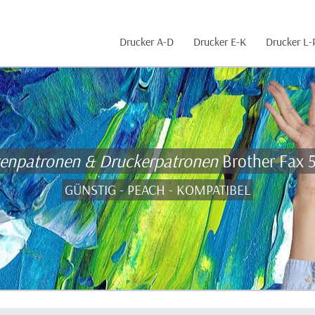
Drucker A-D
Drucker E-K
Drucker L-
tenpatronen & Druckerpatronen
Brother Fax 
GÜNSTIG - PEACH - KOMPATIBEL