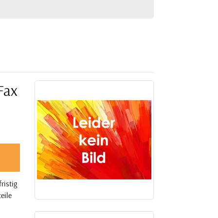
Fax
ristig
eile