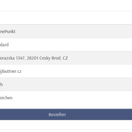
enePunkt
dard
orazska 1347, 28201 Cesky Brod, CZ
@buttner.cz
ch
eichen
Bestellen