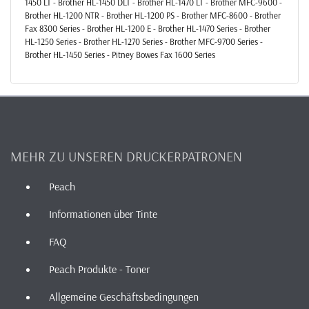
1450 LT - Brother HL-1450 DLT - Brother HL-1470 LT - Brother MFC-9600 -
Brother HL-1200 NTR - Brother HL-1200 PS - Brother MFC-8600 - Brother
Fax 8300 Series - Brother HL-1200 E - Brother HL-1470 Series - Brother
HL-1250 Series - Brother HL-1270 Series - Brother MFC-9700 Series -
Brother HL-1450 Series - Pitney Bowes Fax 1600 Series
MEHR ZU UNSEREN DRUCKERPATRONEN
Peach
Informationen über Tinte
FAQ
Peach Produkte - Toner
Allgemeine Geschäftsbedingungen