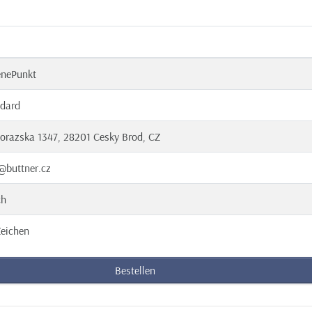
enePunkt
dard
orazska 1347, 28201 Cesky Brod, CZ
@buttner.cz
ch
eichen
Bestellen