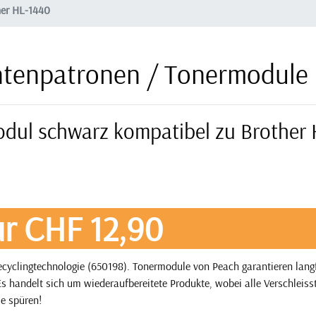
her HL-1440
ntenpatronen / Tonermodule
odul schwarz kompatibel zu Brother 
r CHF 12,90
yclingtechnologie (650198). Tonermodule von Peach garantieren langf
s handelt sich um wiederaufbereitete Produkte, wobei alle Verschleisst
ie spüren!