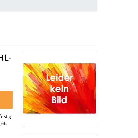
HL-
ristig
eile