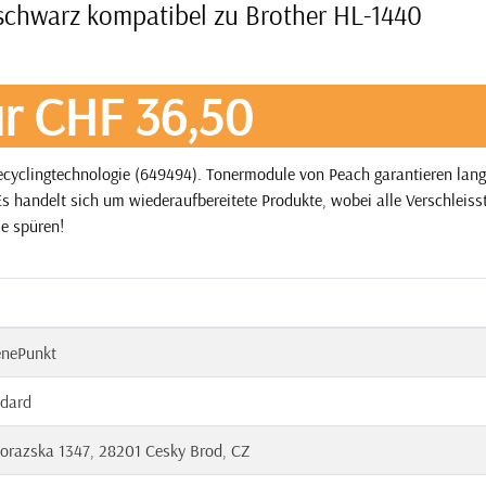
schwarz kompatibel zu Brother HL-1440
r CHF 36,50
yclingtechnologie (649494). Tonermodule von Peach garantieren langf
s handelt sich um wiederaufbereitete Produkte, wobei alle Verschleisst
ie spüren!
enePunkt
dard
orazska 1347, 28201 Cesky Brod, CZ