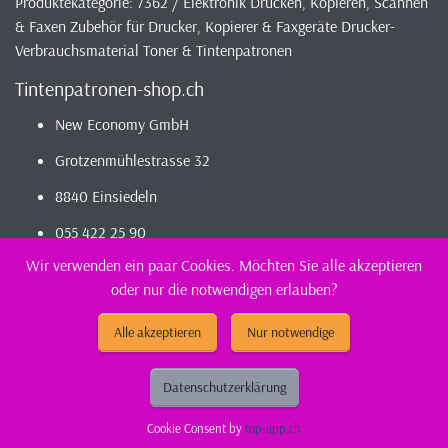
Produktekategorie: 7362 / Elektronik Drucken, Kopieren, Scannen
& Faxen Zubehör für Drucker, Kopierer & Faxgeräte Drucker-
Verbrauchsmaterial Toner & Tintenpatronen
Tintenpatronen-shop.ch
New Economy GmbH
Grotzenmühlestrasse 32
8840 Einsiedeln
055 422 25 90
Wir verwenden ein paar Cookies. Möchten Sie alle akzeptieren
oder nur die notwendigen erlauben?
2026 - Infos / Index
Tintenpatronen-Shop
Sortiment - günstig und
kompatibel bestellen / kaufen || günstig Tintenpatronen
Alle akzeptieren
Nur notwendige
(kompatibel) kaufen
Datenschutzerklärung
Cookie Consent by
top-app.ch