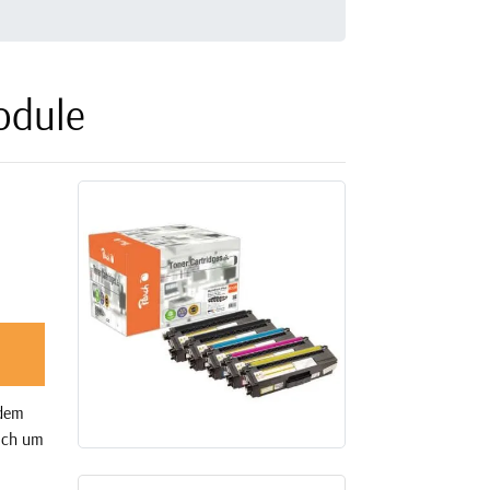
odule
 dem
sich um