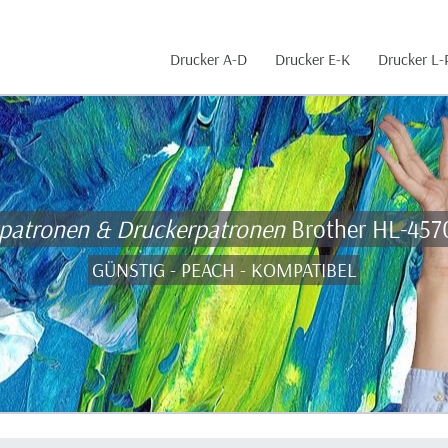
Drucker A-D
Drucker E-K
Drucker L-
npatronen & Druckerpatronen
Brother HL-45
GÜNSTIG - PEACH - KOMPATIBEL