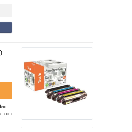
0
 dem
sich um