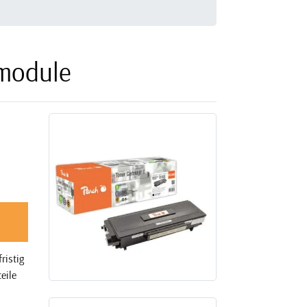
rmodule
ristig
eile