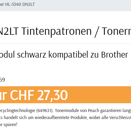
her HL-5340 DN2LT
N2LT Tintenpatronen / Tone
odul schwarz kompatibel zu Brother
269
r CHF 27,30
yclingtechnologie (649631). Tonermodule von Peach garantieren langf
s handelt sich um wiederaufbereitete Produkte, wobei alle Verschleisst
ie spüren!