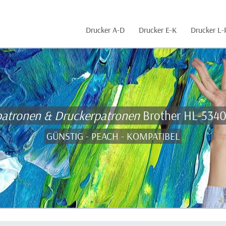
Drucker A-D
Drucker E-K
Drucker L-
patronen & Druckerpatronen
Brother HL-534
GÜNSTIG - PEACH - KOMPATIBEL