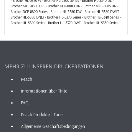
- Brother HL-5370 W - Brother HL-5300 Series - Brother HL-5340 DL -
Brother MFC-8380 DLT - Brother DCP-8080 DN - Brother MFC-8885 DN -
Brother DCP-8800 Series - Brother HL-5380 DW - Brother HL-5380 DWLT -
Brother HL-5380 DNLT - Brother HL-5370 Series - Brother HL-5340 Series -
Brother HL-5380 Series - Brother HL-5370 DWT - Brother HL-5350 Series
MEHR ZU UNSEREN DRUCKERPATRONEN
Peach
Informationen über Tinte
FAQ
Peach Produkte - Toner
Allgemeine Geschäftsbedingungen