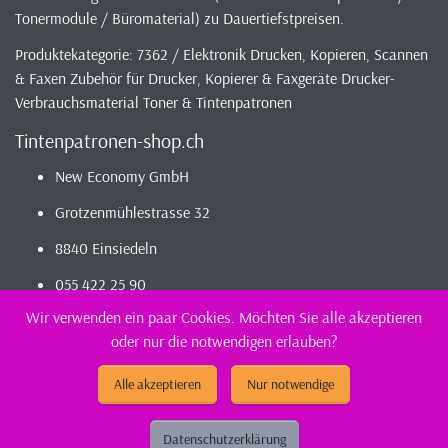
Tonermodule / Büromaterial) zu Dauertiefstpreisen.
Produktekategorie: 7362 / Elektronik Drucken, Kopieren, Scannen
& Faxen Zubehör für Drucker, Kopierer & Faxgeräte Drucker-
Verbrauchsmaterial Toner & Tintenpatronen
Tintenpatronen-shop.ch
New Economy GmbH
Grotzenmühlestrasse 32
8840 Einsiedeln
055 422 25 90
Wir verwenden ein paar Cookies. Möchten Sie alle akzeptieren
oder nur die notwendigen erlauben?
2026 - Infos / Index
Tintenpatronen-Shop
Sortiment - günstig und
kompatibel bestellen / kaufen || günstig Tintenpatronen
Alle akzeptieren
Nur notwendige
(kompatibel) kaufen
Datenschutzerklärung