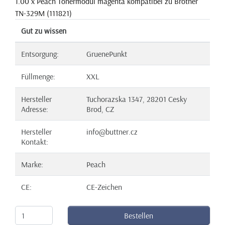
1.00 x Peach Tonermodul magenta kompatibel zu Brother
TN-329M (111821)
Gut zu wissen
Entsorgung:
GruenePunkt
Füllmenge:
XXL
Hersteller
Tuchorazska 1347, 28201 Cesky
Adresse:
Brod, CZ
Hersteller
info@buttner.cz
Kontakt:
Marke:
Peach
CE:
CE-Zeichen
Bestellen