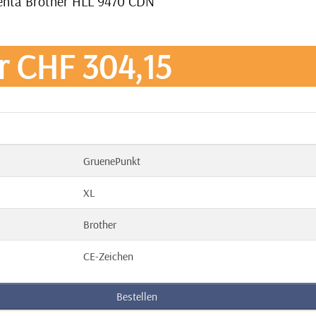
genta Brother HLL 9470 CDN
r CHF 304,15
GruenePunkt
XL
Brother
CE-Zeichen
Bestellen