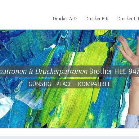
Drucker A-D
Drucker E-K
Drucker L-
patronen & Druckerpatronen
Brother HLL 94
GÜNSTIG - PEACH - KOMPATIBEL