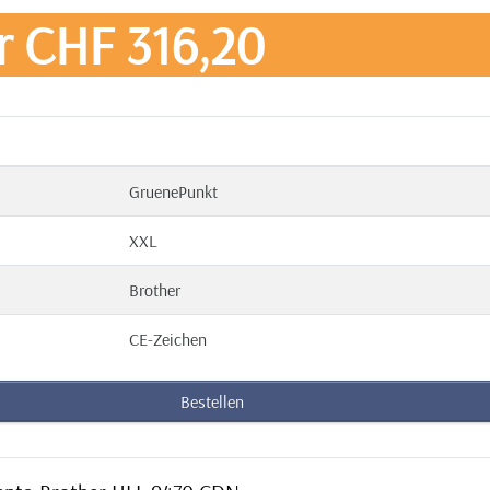
r CHF 316,20
GruenePunkt
XXL
Brother
CE-Zeichen
Bestellen