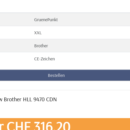
GruenePunkt
XXL
Brother
CE-Zeichen
Bestellen
low Brother HLL 9470 CDN
r CHF 316,20