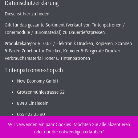
Datenschutzerklärung
Diese ist hier zu finden
Gilt für das gesamte Sortiment (Verkauf von Tintenpatronen /
Tonermodule / Büromaterial) zu Dauertiefstpreisen.
Produktekategorie: 7362 / Elektronik Drucken, Kopieren, Scannen
& Faxen Zubehör für Drucker, Kopierer & Faxgeräte Drucker-
Verbrauchsmaterial Toner & Tintenpatronen
Tintenpatronen-shop.ch
New Economy GmbH
Grotzenmühlestrasse 32
8840 Einsiedeln
055 422 25 90
Wir verwenden ein paar Cookies. Möchten Sie alle akzeptieren
oder nur die notwendigen erlauben?
2026 - Infos / Index
Tintenpatronen-Shop
Sortiment - günstig und