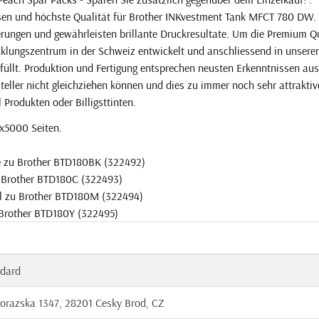
ssen und höchste Qualität für Brother INKvestment Tank MFCT 780 DW. 
rungen und gewährleisten brillante Druckresultate. Um die Premium Qu
icklungszentrum in der Schweiz entwickelt und anschliessend in unsere
füllt. Produktion und Fertigung entsprechen neusten Erkenntnissen aus
steller nicht gleichziehen können und dies zu immer noch sehr attrakti
l Produkten oder Billigsttinten.
3x5000 Seiten.
e zu Brother BTD180BK (322492)
u Brother BTD180C (322493)
el zu Brother BTD180M (322494)
 Brother BTD180Y (322495)
dard
orazska 1347, 28201 Cesky Brod, CZ