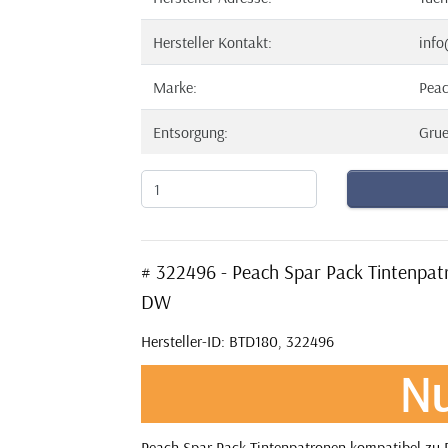
Hersteller Kontakt:
info
Marke:
Pea
Entsorgung:
Gru
# 322496 - Peach Spar Pack Tintenpa
DW
Hersteller-ID: BTD180, 322496
Nu
Peach Spar Pack Tintenpatronen kompatibel zu P