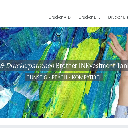
Drucker A-D
Drucker E-K
Drucker L-
 & Druckerpatronen
Brother INKvestment Ta
GÜNSTIG - PEACH - KOMPATIBEL