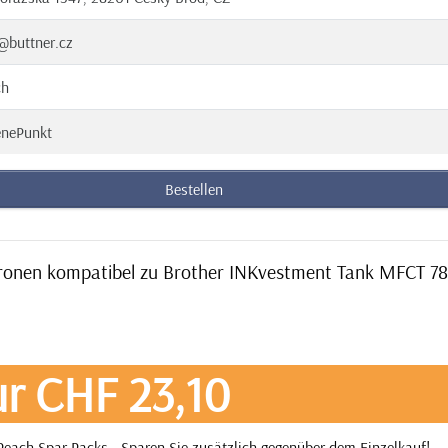
@buttner.cz
ch
enePunkt
Bestellen
tronen kompatibel zu Brother INKvestment Tank MFCT 7
r CHF 23,10
each Spar Packs - Sparen Sie zusätzlich gegenüber dem Einzelkauf! .