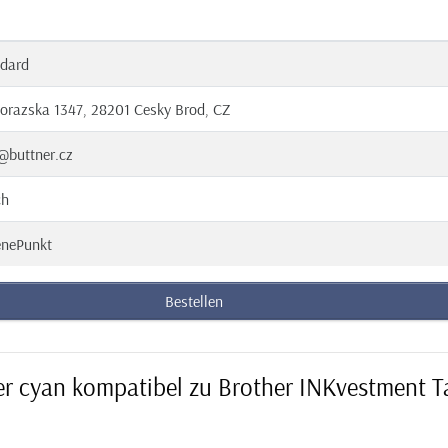
dard
orazska 1347, 28201 Cesky Brod, CZ
@buttner.cz
ch
enePunkt
Bestellen
er cyan kompatibel zu Brother INKvestment T