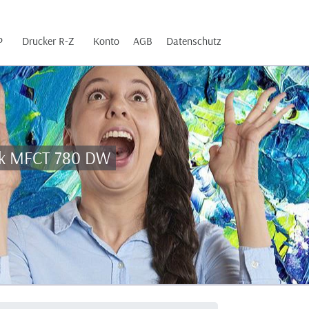
P
Drucker R-Z
Konto
AGB
Datenschutz
nk MFCT 780 DW