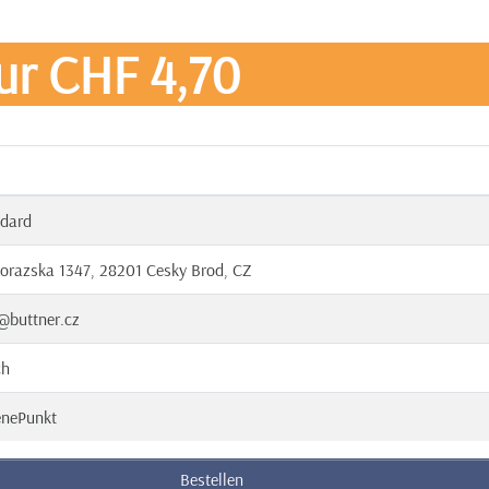
ur CHF 4,70
dard
orazska 1347, 28201 Cesky Brod, CZ
@buttner.cz
ch
enePunkt
Bestellen