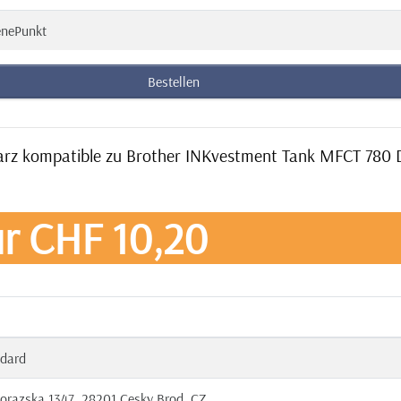
enePunkt
Bestellen
warz kompatible zu Brother INKvestment Tank MFCT 780
r CHF 10,20
dard
orazska 1347, 28201 Cesky Brod, CZ