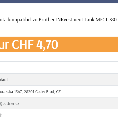
enta kompatibel zu Brother INKvestment Tank MFCT 78
ur CHF 4,70
dard
orazska 1347, 28201 Cesky Brod, CZ
@buttner.cz
ch