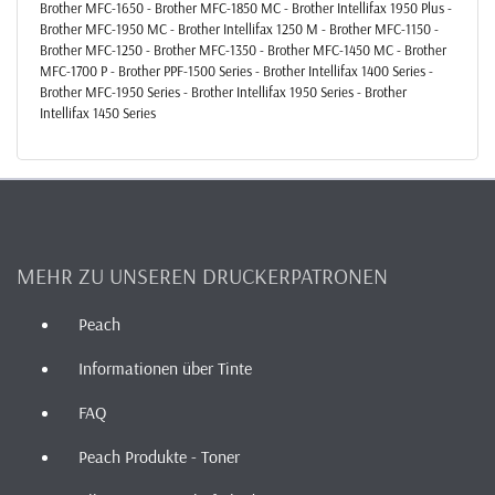
Brother MFC-1650 - Brother MFC-1850 MC - Brother Intellifax 1950 Plus -
Brother MFC-1950 MC - Brother Intellifax 1250 M - Brother MFC-1150 -
Brother MFC-1250 - Brother MFC-1350 - Brother MFC-1450 MC - Brother
MFC-1700 P - Brother PPF-1500 Series - Brother Intellifax 1400 Series -
Brother MFC-1950 Series - Brother Intellifax 1950 Series - Brother
Intellifax 1450 Series
MEHR ZU UNSEREN DRUCKERPATRONEN
Peach
Informationen über Tinte
FAQ
Peach Produkte - Toner