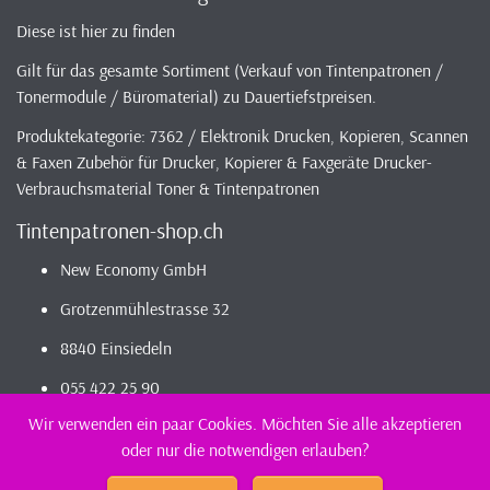
Diese ist hier zu finden
Gilt für das gesamte Sortiment (Verkauf von Tintenpatronen /
Tonermodule / Büromaterial) zu Dauertiefstpreisen.
Produktekategorie: 7362 / Elektronik Drucken, Kopieren, Scannen
& Faxen Zubehör für Drucker, Kopierer & Faxgeräte Drucker-
Verbrauchsmaterial Toner & Tintenpatronen
Tintenpatronen-shop.ch
New Economy GmbH
Grotzenmühlestrasse 32
8840 Einsiedeln
055 422 25 90
Wir verwenden ein paar Cookies. Möchten Sie alle akzeptieren
oder nur die notwendigen erlauben?
2026 - Infos / Index
Tintenpatronen-Shop
Sortiment - günstig und
kompatibel bestellen / kaufen || günstig Tintenpatronen