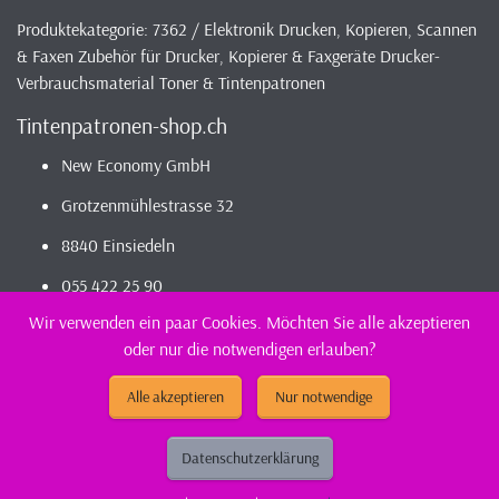
Produktekategorie: 7362 / Elektronik Drucken, Kopieren, Scannen
& Faxen Zubehör für Drucker, Kopierer & Faxgeräte Drucker-
Verbrauchsmaterial Toner & Tintenpatronen
Tintenpatronen-shop.ch
New Economy GmbH
Grotzenmühlestrasse 32
8840 Einsiedeln
055 422 25 90
Wir verwenden ein paar Cookies. Möchten Sie alle akzeptieren
oder nur die notwendigen erlauben?
2026 - Infos / Index
Tintenpatronen-Shop
Sortiment - günstig und
kompatibel bestellen / kaufen || günstig Tintenpatronen
Alle akzeptieren
Nur notwendige
(kompatibel) kaufen
Datenschutzerklärung