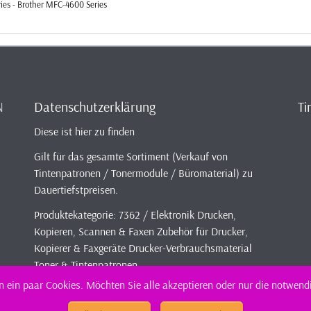
ries - Brother MFC-4600 Series
N
Datenschutzerklärung
Ti
Diese ist hier zu finden
Gilt für das gesamte Sortiment (Verkauf von
Tintenpatronen / Tonermodule / Büromaterial) zu
Dauertiefstpreisen.
Produktekategorie: 7362 / Elektronik Drucken,
Kopieren, Scannen & Faxen Zubehör für Drucker,
Kopierer & Faxgeräte Drucker-Verbrauchsmaterial
Toner & Tintenpatronen
 ein paar Cookies. Möchten Sie alle akzeptieren oder nur die notwend
nfos / Index
Tintenpatronen-Shop
Sortiment - günstig und kompatibel b