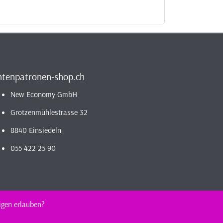
ntenpatronen-shop.ch
New Economy GmbH
Grotzenmühlestrasse 32
8840 Einsiedeln
055 422 25 90
igen erlauben?
estellen