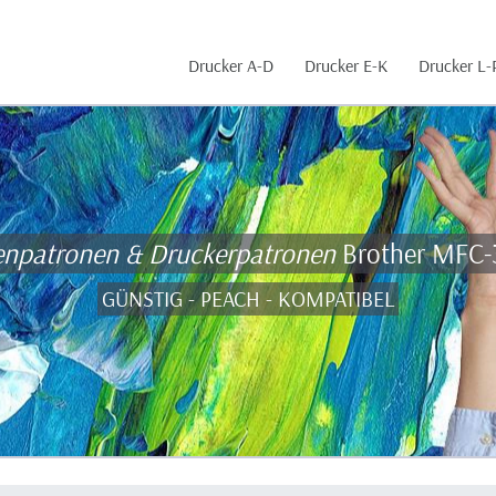
Drucker A-D
Drucker E-K
Drucker L-
enpatronen & Druckerpatronen
Brother MFC
GÜNSTIG - PEACH - KOMPATIBEL