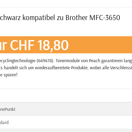
schwarz kompatibel zu Brother MFC-3650
r CHF 18,80
yclingtechnologie (649478). Tonermodule von Peach garantieren langf
s handelt sich um wiederaufbereitete Produkte, wobei alle Verschleisst
ie spüren!
enePunkt
dard