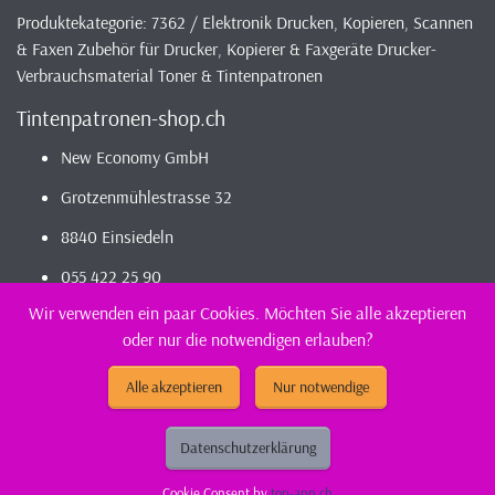
Produktekategorie: 7362 / Elektronik Drucken, Kopieren, Scannen
& Faxen Zubehör für Drucker, Kopierer & Faxgeräte Drucker-
Verbrauchsmaterial Toner & Tintenpatronen
Tintenpatronen-shop.ch
New Economy GmbH
Grotzenmühlestrasse 32
8840 Einsiedeln
055 422 25 90
Wir verwenden ein paar Cookies. Möchten Sie alle akzeptieren
oder nur die notwendigen erlauben?
2026 - Infos / Index
Tintenpatronen-Shop
Sortiment - günstig und
kompatibel bestellen / kaufen || günstig Tintenpatronen
Alle akzeptieren
Nur notwendige
(kompatibel) kaufen
Datenschutzerklärung
Cookie Consent by
top-app.ch