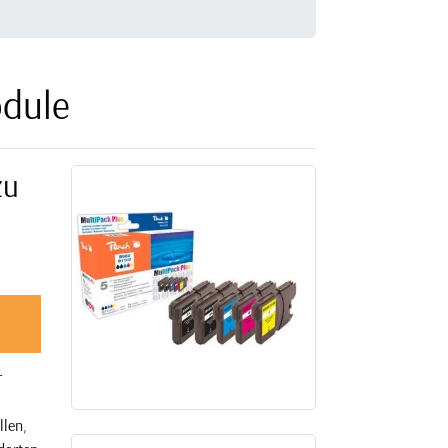
dule
zu
r
llen,