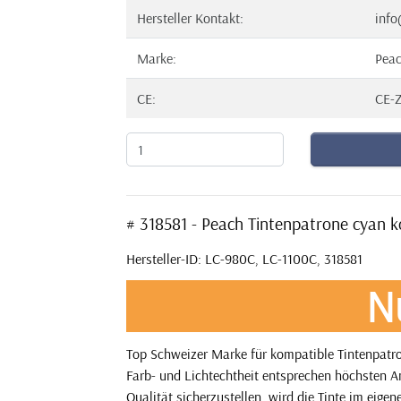
Hersteller Kontakt:
info
Marke:
Pea
CE:
CE-Z
# 318581 - Peach Tintenpatrone cyan
Hersteller-ID: LC-980C, LC-1100C, 318581
N
Top Schweizer Marke für kompatible Tintenpatro
Farb- und Lichtechtheit entsprechen höchsten A
Qualität sicherzustellen, wird die Tinte im eig