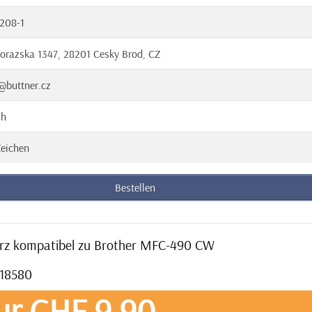
208-1
orazska 1347, 28201 Cesky Brod, CZ
@buttner.cz
ch
eichen
Bestellen
arz kompatibel zu Brother MFC-490 CW
318580
ur CHF 9,90