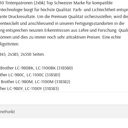
 10 Tintenpatronen (2xbk) Top Schweizer Marke für kompatible
technologie bürgt für höchste Qualität. Farb- und Lichtechtheit entsp
nte Druckresultate. Um die Premium Qualität sicherzustellen, wird die
entwickelt und anschliessend in unseren Fertigungsstandorten in die
gung entsprechen neusten Erkenntnissen aus Lehre und Forschung. Quali
 können und dies zu immer noch sehr attraktiven Preisen. Eine echte
ligsttinten.
845, 2x585, 2x550 Seiten.
u Brother LC-980BK, LC-1100BK (318580)
other LC-980C, LC-1100C (318581)
u Brother LC-980M, LC-1100M (318582)
ther LC-980Y, LC-1100Y (318583)
enePunkt