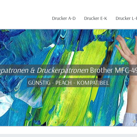
Drucker A-D
Drucker E-K
Drucker L-
npatronen & Druckerpatronen
Brother MFC-
GÜNSTIG - PEACH - KOMPATIBEL