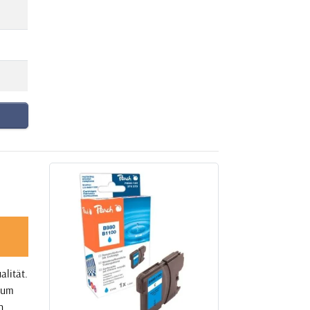
alität.
mium
n