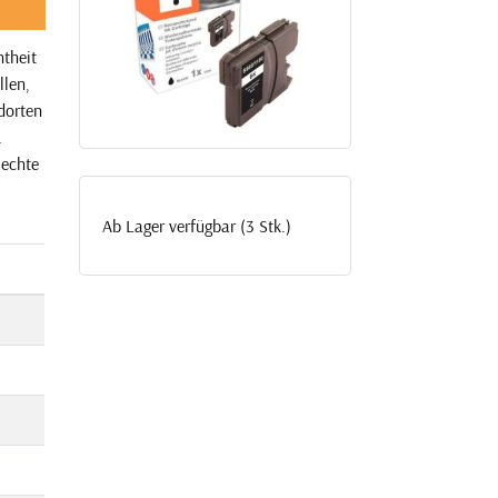
htheit
llen,
dorten
.
 echte
Ab Lager verfügbar (3 Stk.)