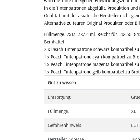
wird die Tinte im eigenen Entwicklungszentrum 
in die Tintenpatronen abgefüllt. Produktion und
Qualität, mit der asiatische Hersteller nicht gl
Alternative zu teuren Original Produkten oder Bil
Füllmenge: 2x13, 3x7.4 ml. Reicht für: 2x450, 845
Beinhaltet:
2 x Peach Tintenpatrone schwarz kompatibel z
1 x Peach Tintenpatrone cyan kompatibel zu Br
1 x Peach Tintenpatrone magenta kompatibel z
1 x Peach Tintenpatrone gelb kompatibel zu Bro
Gut zu wissen
Entsorgung:
Gru
Füllmenge:
XL
Gefahrenhinweis:
EUH
Hersteller Adresse:
Tuch