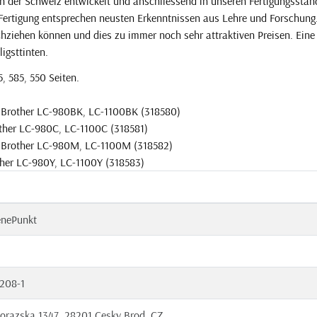
in der Schweiz entwickelt und anschliessend in unseren Fertigungsstan
 Fertigung entsprechen neusten Erkenntnissen aus Lehre und Forschung
eichziehen können und dies zu immer noch sehr attraktiven Preisen. Eine
ligsttinten.
, 585, 550 Seiten.
u Brother LC-980BK, LC-1100BK (318580)
other LC-980C, LC-1100C (318581)
u Brother LC-980M, LC-1100M (318582)
ther LC-980Y, LC-1100Y (318583)
enePunkt
208-1
orazska 1347, 28201 Cesky Brod, CZ