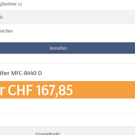
@buttner.cz
ch
eichen
Bestellen
rother MFC-8440 D
r CHF 167,85
GruenePunkt