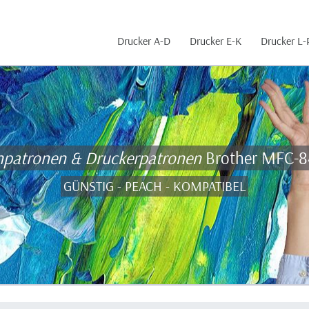
Drucker A-D
Drucker E-K
Drucker L-
npatronen & Druckerpatronen
Brother MFC-
GÜNSTIG - PEACH - KOMPATIBEL