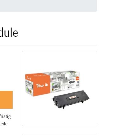
dule
ristig
eile