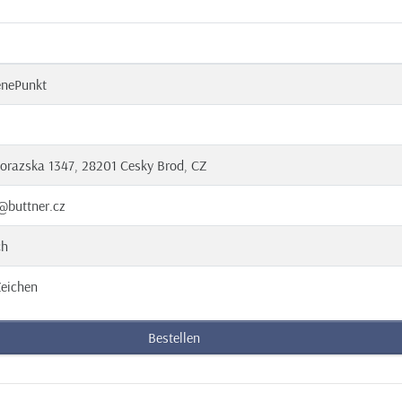
enePunkt
orazska 1347, 28201 Cesky Brod, CZ
@buttner.cz
ch
eichen
Bestellen