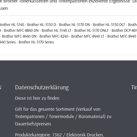
ie Brother Tonerkassetten und Tintenpatronen exzellente Ergebnisse. D
ssen.
Brother HL-5140 - Brother HL-5150 D - Brother HL-5170 DN - Brother HL-5150 DLT - Brot
- Brother MFC-8840 DN - Brother HL-5140 LT - Brother HL-5170 DNLT - Brother DCP-804
 - Brother MFC-8440 DN - Brother MFC-8240 - Brother MFC-8440 LT - Brother MFC-8440 
40 Series - Brother HL-5170 Series
N
Datenschutzerklärung
Ti
Diese ist hier zu finden
Gilt für das gesamte Sortiment (Verkauf von
Tintenpatronen / Tonermodule / Büromaterial) zu
Dauertiefstpreisen.
Produktekategorie: 7362 / Elektronik Drucken,