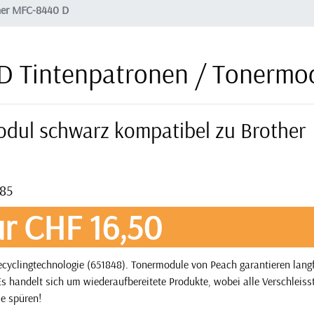
her MFC-8440 D
D Tintenpatronen / Tonermo
odul schwarz kompatibel zu Brother
385
r CHF 16,50
yclingtechnologie (651848). Tonermodule von Peach garantieren langf
s handelt sich um wiederaufbereitete Produkte, wobei alle Verschleisst
ie spüren!