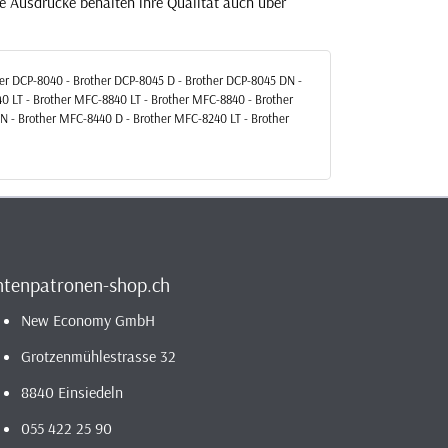
ie Ausdrucke behalten ihre Qualität auch über
her DCP-8040 - Brother DCP-8045 D - Brother DCP-8045 DN -
0 LT - Brother MFC-8840 LT - Brother MFC-8840 - Brother
N - Brother MFC-8440 D - Brother MFC-8240 LT - Brother
ntenpatronen-shop.ch
New Economy GmbH
Grotzenmühlestrasse 32
8840 Einsiedeln
055 422 25 90