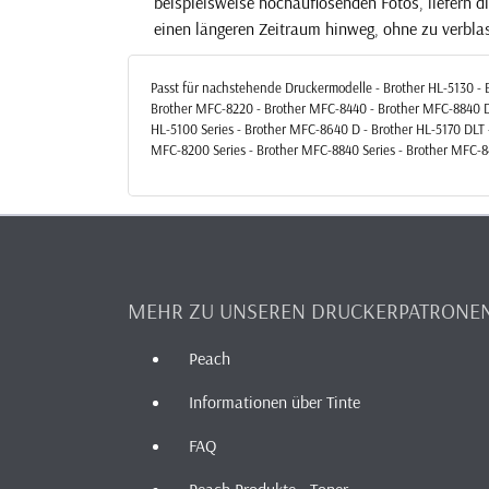
beispielsweise hochauflösenden Fotos, liefern d
einen längeren Zeitraum hinweg, ohne zu verbla
Passt für nachstehende Druckermodelle - Brother HL-5130 - 
Brother MFC-8220 - Brother MFC-8440 - Brother MFC-8840 D 
HL-5100 Series - Brother MFC-8640 D - Brother HL-5170 DLT
MFC-8200 Series - Brother MFC-8840 Series - Brother MFC-84
MEHR ZU UNSEREN DRUCKERPATRONE
Peach
Informationen über Tinte
FAQ