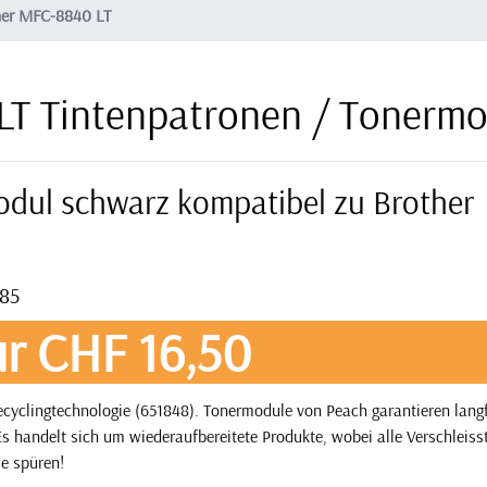
her MFC-8840 LT
LT Tintenpatronen / Tonermo
odul schwarz kompatibel zu Brother
385
r CHF 16,50
yclingtechnologie (651848). Tonermodule von Peach garantieren langf
s handelt sich um wiederaufbereitete Produkte, wobei alle Verschleisst
ie spüren!