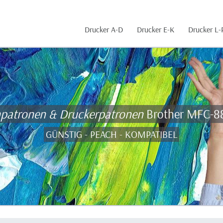
Drucker A-D
Drucker E-K
Drucker L-
npatronen & Druckerpatronen
Brother MFC-8
GÜNSTIG - PEACH - KOMPATIBEL