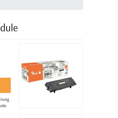
dule
ristig
eile