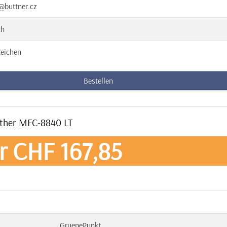
@buttner.cz
ch
eichen
Bestellen
rother MFC-8840 LT
r CHF 167,85
GruenePunkt