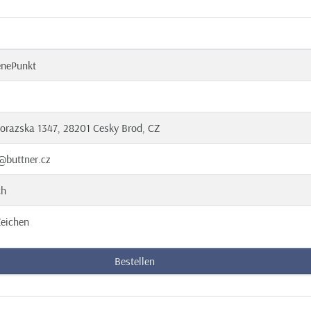
enePunkt
orazska 1347, 28201 Cesky Brod, CZ
@buttner.cz
ch
eichen
Bestellen