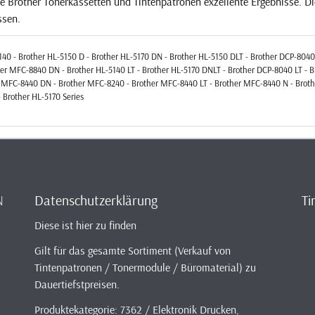
ie Brother Tonerkassetten und Tintenpatronen exzellente Ergebnisse. D
ssen.
5140 - Brother HL-5150 D - Brother HL-5170 DN - Brother HL-5150 DLT - Brother DCP-804
r MFC-8840 DN - Brother HL-5140 LT - Brother HL-5170 DNLT - Brother DCP-8040 LT - 
er MFC-8440 DN - Brother MFC-8240 - Brother MFC-8440 LT - Brother MFC-8440 N - Bro
- Brother HL-5170 Series
N
Datenschutzerklärung
Ti
Diese ist hier zu finden
Gilt für das gesamte Sortiment (Verkauf von
Tintenpatronen / Tonermodule / Büromaterial) zu
Dauertiefstpreisen.
Produktekategorie: 7362 / Elektronik Drucken,