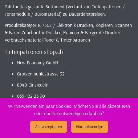
Gilt für das gesamte Sortiment (Verkauf von Tintenpatronen /
Tonermodule / Büromaterial) zu Dauertiefstpreisen.
Produktekategorie: 7362 / Elektronik Drucken, Kopieren, Scannen
& Faxen Zubehör für Drucker, Kopierer & Faxgeräte Drucker-
Verbrauchsmaterial Toner & Tintenpatronen
Tintenpatronen-shop.ch
New Economy GmbH
Grotzenmühlestrasse 32
8840 Einsiedeln
055 422 25 90
Wir verwenden ein paar Cookies. Möchten Sie alle akzeptieren
oder nur die notwendigen erlauben?
2026 - Infos / Index
Tintenpatronen-Shop
Sortiment - günstig und
kompatibel bestellen / kaufen || günstig Tintenpatronen
Alle akzeptieren
Nur notwendige
(kompatibel) kaufen