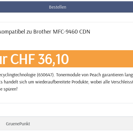
Bestellen
 kompatibel zu Brother MFC-9460 CDN
r CHF 36,10
yclingtechnologie (650647). Tonermodule von Peach garantieren langf
s handelt sich um wiederaufbereitete Produkte, wobei alle Verschleisst
ie spüren!
GruenePunkt