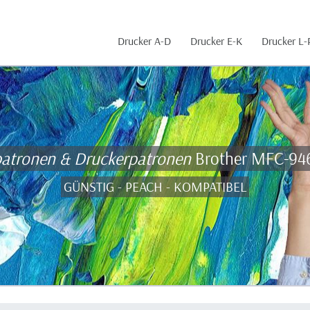
Drucker A-D
Drucker E-K
Drucker L-
patronen & Druckerpatronen
Brother MFC-9
GÜNSTIG - PEACH - KOMPATIBEL