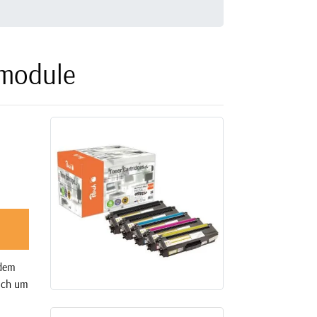
rmodule
 dem
sich um