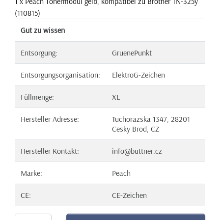
1 x Peach Tonermodul gelb, kompatibel zu Brother TN-325y
(110815)
Gut zu wissen
Entsorgung:
GruenePunkt
Entsorgungsorganisation:
ElektroG-Zeichen
Füllmenge:
XL
Hersteller Adresse:
Tuchorazska 1347, 28201
Cesky Brod, CZ
Hersteller Kontakt:
info@buttner.cz
Marke:
Peach
CE:
CE-Zeichen