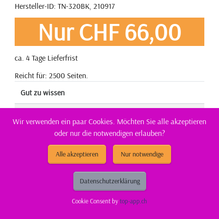
Hersteller-ID: TN-320BK, 210917
Nur CHF 66,00
ca. 4 Tage Lieferfrist
Reicht für: 2500 Seiten.
Gut zu wissen
Entsorgung:
GruenePunkt
Wir verwenden ein paar Cookies. Möchten Sie alle akzeptieren
oder nur die notwendigen erlauben?
Entsorgungsorganisation:
ElektroG-Zeichen
Alle akzeptieren
Nur notwendige
Füllmenge:
Standard
Marke:
Brother
Datenschutzerklärung
Cookie Consent by
top-app.ch
CE:
CE-Zeichen