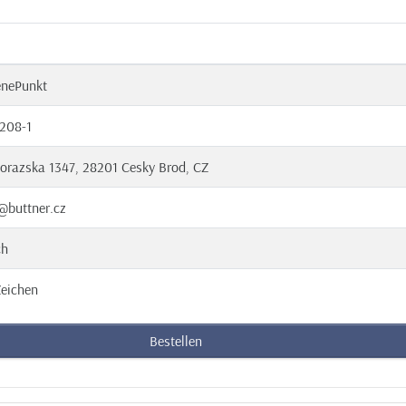
enePunkt
208-1
orazska 1347, 28201 Cesky Brod, CZ
@buttner.cz
ch
eichen
Bestellen