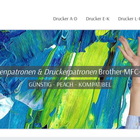
Drucker A-D
Drucker E-K
Drucker L-
tenpatronen & Druckerpatronen
Brother MFC
GÜNSTIG - PEACH - KOMPATIBEL