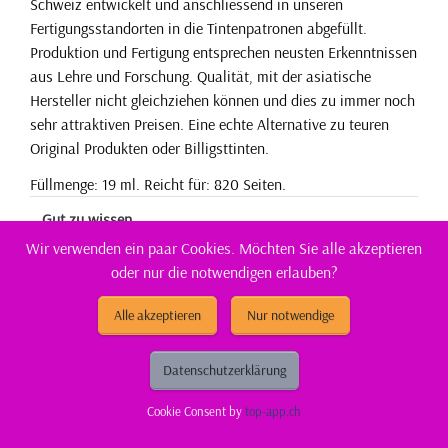
Schweiz entwickelt und anschliessend in unseren
Fertigungsstandorten in die Tintenpatronen abgefüllt.
Produktion und Fertigung entsprechen neusten Erkenntnissen
aus Lehre und Forschung. Qualität, mit der asiatische
Hersteller nicht gleichziehen können und dies zu immer noch
sehr attraktiven Preisen. Eine echte Alternative zu teuren
Original Produkten oder Billigsttinten.
Füllmenge: 19 ml. Reicht für: 820 Seiten.
Gut zu wissen
Wir verwenden ein paar Cookies. Möchten Sie alle akzeptieren
Entsorgung:
GruenePunkt
oder nur die notwendigen erlauben?
Entsorgungsorganisation:
ElektroG-Zeichen
Alle akzeptieren
Nur notwendige
Füllmenge:
XL
Datenschutzerklärung
Gefahrenhinweis:
EUH208-1
Cookie Consent by
top-app.ch
Hersteller Adresse:
Tuchorazska 1347, 28201