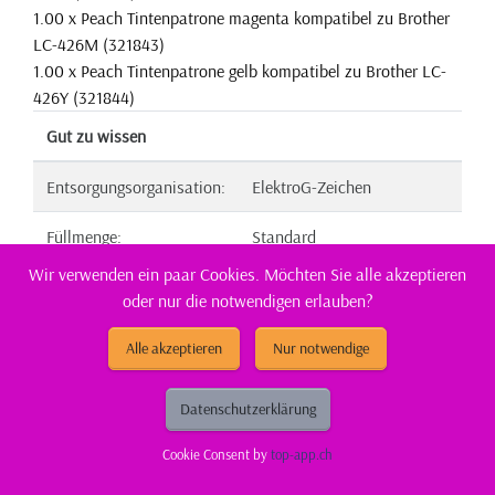
1.00 x Peach Tintenpatrone magenta kompatibel zu Brother
LC-426M (321843)
1.00 x Peach Tintenpatrone gelb kompatibel zu Brother LC-
426Y (321844)
Gut zu wissen
Entsorgungsorganisation:
ElektroG-Zeichen
Füllmenge:
Standard
Wir verwenden ein paar Cookies. Möchten Sie alle akzeptieren
Hersteller Adresse:
Tuchorazska 1347, 28201
oder nur die notwendigen erlauben?
Cesky Brod, CZ
Alle akzeptieren
Nur notwendige
Hersteller Kontakt:
info@buttner.cz
Marke:
Peach
Datenschutzerklärung
Cookie Consent by
top-app.ch
Tintenfüllstandsanzeige:
Ja