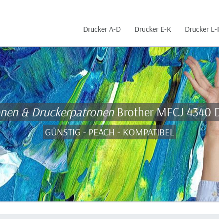
Drucker A-D
Drucker E-K
Drucker L-
onen & Druckerpatronen
Brother MFCJ 4340
GÜNSTIG - PEACH - KOMPATIBEL