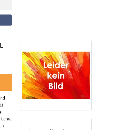
WE
und
ät
n
 Lehre
ven