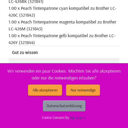
LC-426BK (321841)
1.00 x Peach Tintenpatrone cyan kompatibel zu Brother LC-
426C (321842)
1.00 x Peach Tintenpatrone magenta kompatibel zu Brother
LC-426M (321843)
1.00 x Peach Tintenpatrone gelb kompatibel zu Brother LC-
426Y (321844)
Gut zu wissen
Entsorgungsorganisation:
ElektroG-Zeichen
Wir verwenden ein paar Cookies. Möchten Sie alle akzeptieren
oder nur die notwendigen erlauben?
Füllmenge:
Standard
Alle akzeptieren
Nur notwendige
Hersteller Adresse:
Tuchorazska 1347, 28201
Cesky Brod, CZ
Datenschutzerklärung
Hersteller Kontakt:
info@buttner.cz
Cookie Consent by
top-app.ch
Marke:
Peach