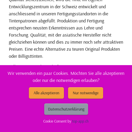
Entwicklungszentrum in der Schweiz entwickelt und
anschliessend in unseren Fertigungsstandorten in die
Tintenpatronen abgefüllt. Produktion und Fertigung
entsprechen neusten Erkenntnissen aus Lehre und
Forschung. Qualität, mit der asiatische Hersteller nicht
gleichziehen können und dies zu immer noch sehr attraktiven
Preisen. Eine echte Alternative zu teuren Original Produkten
oder Billigsttinten.
Füllmenge: 7.6 ml. Reicht für: 760 Seiten.
Wir verwenden ein paar Cookies. Möchten Sie alle akzeptieren
Gut zu wissen
oder nur die notwendigen erlauben?
Entsorgung:
GruenePunkt
Alle akzeptieren
Nur notwendige
Entsorgungsorganisation:
ElektroG-Zeichen
Datenschutzerklärung
Füllmenge:
XL
Cookie Consent by
top-app.ch
Gefahrenhinweis:
EUH208-1