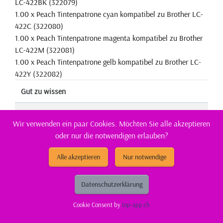
LC-422BK (322079)
1.00 x Peach Tintenpatrone cyan kompatibel zu Brother LC-
422C (322080)
1.00 x Peach Tintenpatrone magenta kompatibel zu Brother
LC-422M (322081)
1.00 x Peach Tintenpatrone gelb kompatibel zu Brother LC-
422Y (322082)
Gut zu wissen
Entsorgungsorganisation:
ElektroG-Zeichen
Wir verwenden ein paar Cookies. Möchten Sie alle akzeptieren
oder nur die notwendigen erlauben?
Füllmenge:
Standard
Alle akzeptieren
Nur notwendige
Hersteller Adresse:
Tuchorazska 1347, 28201
Cesky Brod, CZ
Datenschutzerklärung
Hersteller Kontakt:
info@buttner.cz
Cookie Consent by
top-app.ch
Marke:
Peach