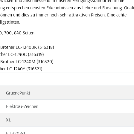
wickelt und anschliessend in unseren Fertigungsstandorten in die
gung entsprechen neusten Erkenntnissen aus Lehre und Forschung. Quali
 können und dies zu immer noch sehr attraktiven Preisen. Eine echte
ligsttinten.
0, 700, 840 Seiten.
 Brother LC-1240BK (316318)
other LC-1240C (316319)
u Brother LC-1240M (316320)
ther LC-1240Y (316321)
GruenePunkt
ElektroG-Zeichen
XL
EUH208-1