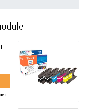
module
u
onen