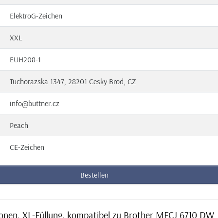
ElektroG-Zeichen
XXL
EUH208-1
Tuchorazska 1347, 28201 Cesky Brod, CZ
info@buttner.cz
Peach
CE-Zeichen
Bestellen
ronen, XL-Füllung, kompatibel zu Brother MFCJ 6710 DW