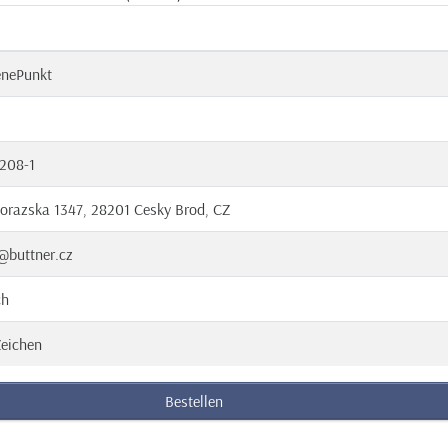
enePunkt
208-1
orazska 1347, 28201 Cesky Brod, CZ
@buttner.cz
ch
eichen
Bestellen