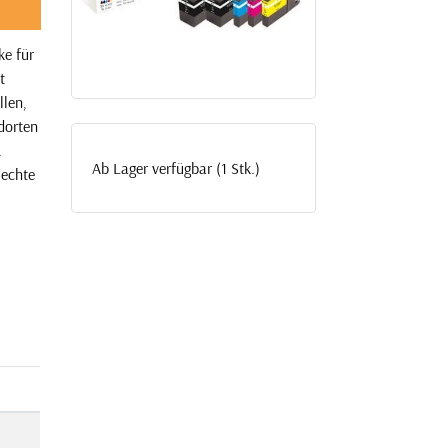
ke für
t
llen,
dorten
.
Ab Lager verfügbar (1 Stk.)
 echte