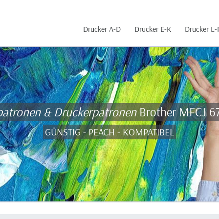
Drucker A-D
Drucker E-K
Drucker L-
patronen & Druckerpatronen
Brother MFCJ 
GÜNSTIG - PEACH - KOMPATIBEL