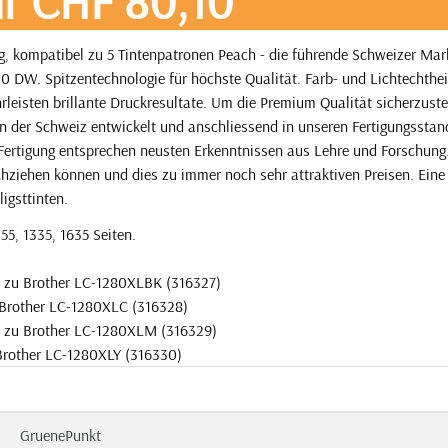
r CHF 80,10
g, kompatibel zu 5 Tintenpatronen Peach - die führende Schweizer Mar
0 DW. Spitzentechnologie für höchste Qualität. Farb- und Lichtechthei
eisten brillante Druckresultate. Um die Premium Qualität sicherzuste
in der Schweiz entwickelt und anschliessend in unseren Fertigungsstan
 Fertigung entsprechen neusten Erkenntnissen aus Lehre und Forschung
eichziehen können und dies zu immer noch sehr attraktiven Preisen. Eine
ligsttinten.
55, 1335, 1635 Seiten.
l zu Brother LC-1280XLBK (316327)
 Brother LC-1280XLC (316328)
l zu Brother LC-1280XLM (316329)
 Brother LC-1280XLY (316330)
GruenePunkt