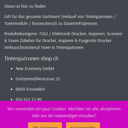
Diese ist hier zu finden
Gilt für das gesamte Sortiment (Verkauf von Tintenpatronen /
Tonermodule / Büromaterial) zu Dauertiefstpreisen.
Produktekategorie: 7362 / Elektronik Drucken, Kopieren, Scannen
& Faxen Zubehör für Drucker, Kopierer & Faxgeräte Drucker-
Verbrauchsmaterial Toner & Tintenpatronen
Tintenpatronen-shop.ch
New Economy GmbH
Grotzenmühlestrasse 32
8840 Einsiedeln
055 422 25 90
Wir verwenden ein paar Cookies. Möchten Sie alle akzeptieren
oder nur die notwendigen erlauben?
2026 - Infos / Index
Tintenpatronen-Shop
Sortiment - günstig und
kompatibel bestellen / kaufen || günstig Tintenpatronen
Alle akzeptieren
Nur notwendige