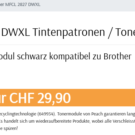
her MFCL 2827 DWXL
 DWXL Tintenpatronen / Ton
odul schwarz kompatibel zu Brother
r CHF 29,90
yclingtechnologie (649934). Tonermodule von Peach garantieren langf
s handelt sich um wiederaufbereitete Produkte, wobei alle Verschleisst
ie spüren!