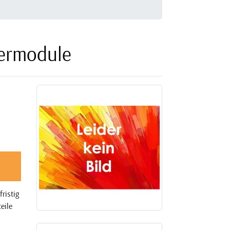
ermodule
ristig
eile