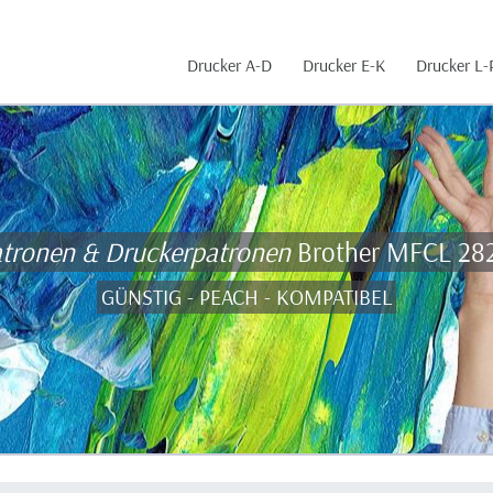
Drucker A-D
Drucker E-K
Drucker L-
atronen & Druckerpatronen
Brother MFCL 2
GÜNSTIG - PEACH - KOMPATIBEL