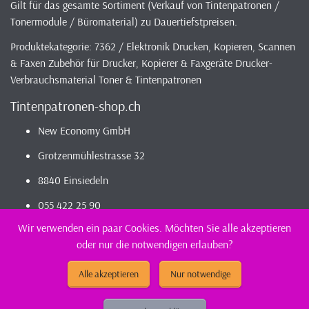
Gilt für das gesamte Sortiment (Verkauf von Tintenpatronen /
Tonermodule / Büromaterial) zu Dauertiefstpreisen.
Produktekategorie: 7362 / Elektronik Drucken, Kopieren, Scannen
& Faxen Zubehör für Drucker, Kopierer & Faxgeräte Drucker-
Verbrauchsmaterial Toner & Tintenpatronen
Tintenpatronen-shop.ch
New Economy GmbH
Grotzenmühlestrasse 32
8840 Einsiedeln
055 422 25 90
Wir verwenden ein paar Cookies. Möchten Sie alle akzeptieren
oder nur die notwendigen erlauben?
2026 - Infos / Index
Tintenpatronen-Shop
Sortiment - günstig und
kompatibel bestellen / kaufen || günstig Tintenpatronen
Alle akzeptieren
Nur notwendige
(kompatibel) kaufen