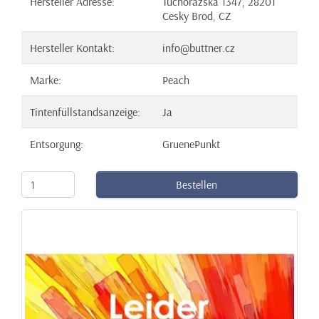
Hersteller Adresse:
Tuchorazska 1347, 28201
Cesky Brod, CZ
Hersteller Kontakt:
info@buttner.cz
Marke:
Peach
Tintenfüllstandsanzeige:
Ja
Entsorgung:
GruenePunkt
Bestellen