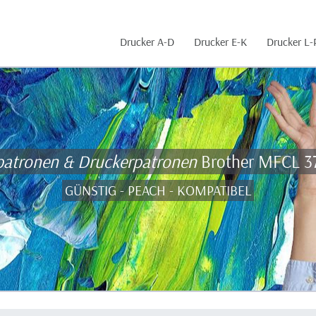
Drucker A-D
Drucker E-K
Drucker L-
patronen & Druckerpatronen
Brother MFCL 
GÜNSTIG - PEACH - KOMPATIBEL